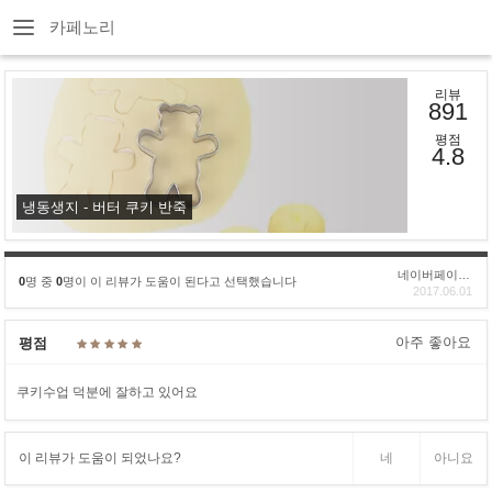
카페노리
리뷰
891
평점
4.8
냉동생지 - 버터 쿠키 반죽
네이버페이후기
0
명 중
0
명이 이 리뷰가 도움이 된다고 선택했습니다
2017.06.01
아주 좋아요
평점
쿠키수업 덕분에 잘하고 있어요
이 리뷰가 도움이 되었나요?
네
아니요