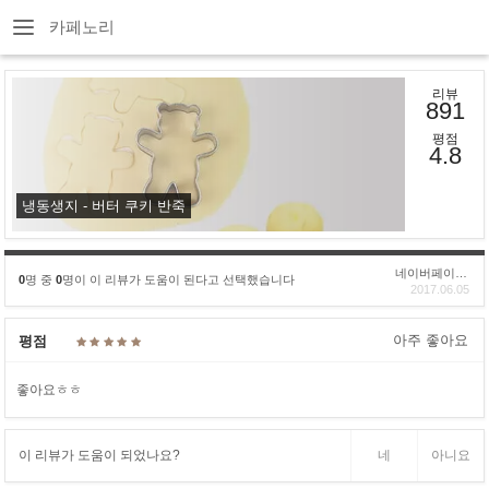
카페노리
리뷰
891
평점
4.8
냉동생지 - 버터 쿠키 반죽
네이버페이후기
0
명 중
0
명이 이 리뷰가 도움이 된다고 선택했습니다
2017.06.05
아주 좋아요
평점
좋아요ㅎㅎ
이 리뷰가 도움이 되었나요?
네
아니요