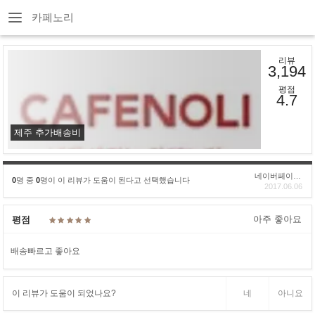
카페노리
리뷰
3,194
평점
4.7
제주 추가배송비
네이버페이후기
0
명 중
0
명이 이 리뷰가 도움이 된다고 선택했습니다
2017.06.06
아주 좋아요
평점
배송빠르고 좋아요
이 리뷰가 도움이 되었나요?
네
아니요