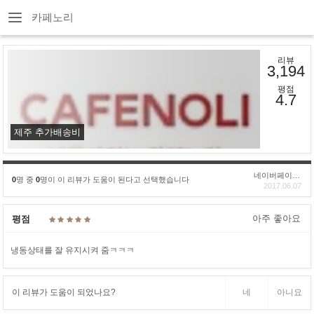
카페노리
리뷰
3,194
평점
4.7
제주 추가배송비
네이버페이후기
0
명 중
0
명이 이 리뷰가 도움이 된다고 선택했습니다
2017.06.07
아주 좋아요
평점
냉동상태를 잘 유지시켜 줌ㅋㅋㅋ
이 리뷰가 도움이 되었나요?
네
아니요