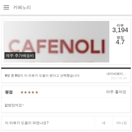
카페노리
리뷰
3,194
평점
4.7
제주 추가배송비
네이버페이후기
0
명 중
0
명이 이 리뷰가 도움이 된다고 선택했습니다
2017.06.09
아주 좋아요
평점
잘받았어요~
이 리뷰가 도움이 되었나요?
네
아니요