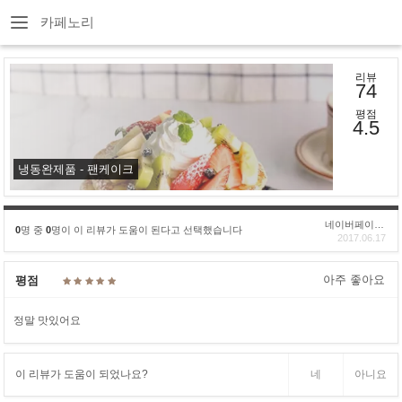
카페노리
리뷰
74
평점
4.5
냉동완제품 - 팬케이크
네이버페이후기
0
명 중
0
명이 이 리뷰가 도움이 된다고 선택했습니다
2017.06.17
아주 좋아요
평점
정말 맛있어요
이 리뷰가 도움이 되었나요?
네
아니요