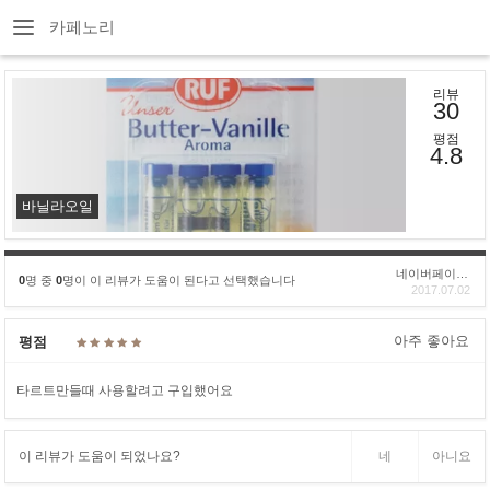
카페노리
리뷰
30
평점
4.8
바닐라오일
네이버페이후기
0
명 중
0
명이 이 리뷰가 도움이 된다고 선택했습니다
2017.07.02
아주 좋아요
평점
타르트만들때 사용할려고 구입했어요
이 리뷰가 도움이 되었나요?
네
아니요