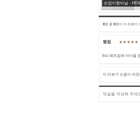
손잡이형비닐 - HD무
0
명 중
0
명이 이 리뷰가
평점
8oz 페트컵에 아이들 
이 리뷰가 도움이 되었