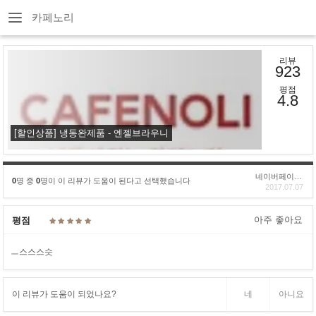
카페노리
리뷰
923
평점
4.8
[할인상품] 냉동완제품 - 엔젤브라우니
네이버페이후기
0
명 중
0
명이 이 리뷰가 도움이 된다고 선택했습니다
2017.07.07
아주 좋아요
평점
ㅡ스스스슷
이 리뷰가 도움이 되었나요?
네
아니요