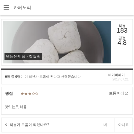
카페노리
리뷰
183
평점
4.8
냉동완제품 - 찹쌀떡
네이버페이후기
0
명 중
0
명이 이 리뷰가 도움이 된다고 선택했습니다
2017.07.21
보통이에요
평점
맛잇는듯 해용
이 리뷰가 도움이 되었나요?
네
아니요