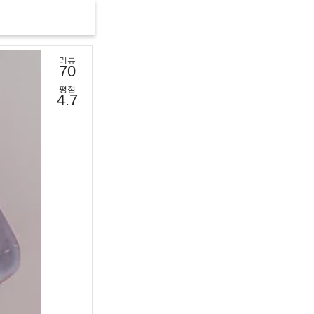
리뷰
70
평점
4.7