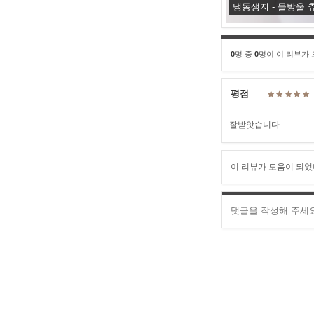
냉동생지 - 물방울 츄
0
명 중
0
명이 이 리뷰가
평점
잘받앗습니다
이 리뷰가 도움이 되었