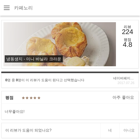
카페노리
리뷰
224
평점
4.8
냉동생지 - 미니 바닐라 크라운
네이버페이후기
0
명 중
0
명이 이 리뷰가 도움이 된다고 선택했습니다
2017.07.26
아주 좋아요
평점
너무좋아요!
이 리뷰가 도움이 되었나요?
네
아니요