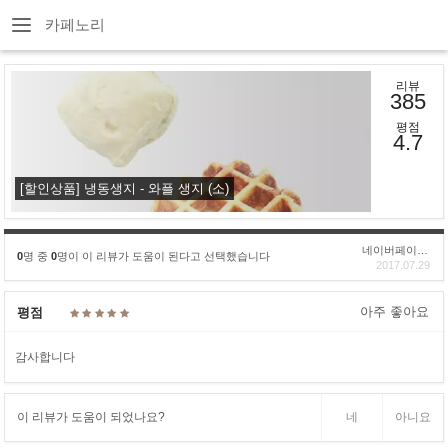
카페노리
리뷰
385
평점
4.7
[할인상품] 냉동생지 - 와플 생지 (소)
네이버페이후기
0
명 중
0
명이 이 리뷰가 도움이 된다고 선택했습니다
2017.07.29
아주 좋아요
평점
감사합니다
이 리뷰가 도움이 되었나요?
네
아니요