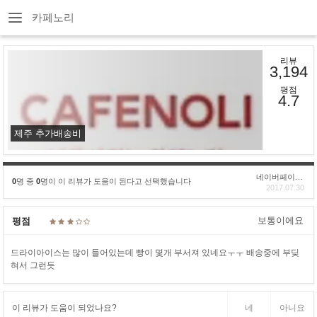
카페노리
리뷰
3,194
평점
4.7
제주 추가배송비
네이버페이후기
0
명 중
0
명이 이 리뷰가 도움이 된다고 선택했습니다
2017.07.30
보통이에요
평점
드라이아이스는 많이 들어있는데 빵이 몇개 부서져 있네요ㅜㅜ 배송중에 부딪
혀서 그런듯
이 리뷰가 도움이 되었나요?
네
아니요