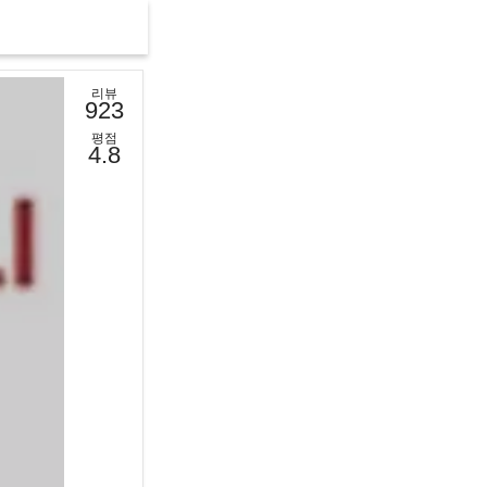
리뷰
923
평점
4.8