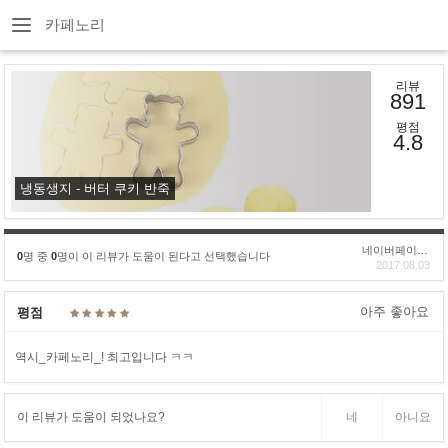
카페노리
리뷰
891
평점
4.8
냉동생지 - 버터 쿠키 반죽
네이버페이후기
0
명 중
0
명이 이 리뷰가 도움이 된다고 선택했습니다
2017.08.03
아주 좋아요
평점
역시_카페노리_! 최고입니다 ㅋㅋ
이 리뷰가 도움이 되었나요?
네
아니요