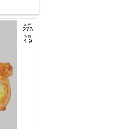
리뷰
276
평점
4.9