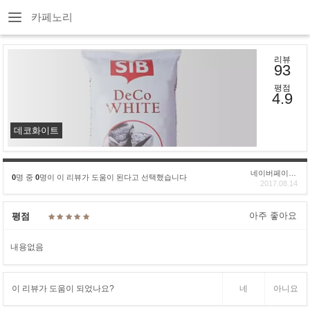
카페노리
리뷰
93
평점
4.9
데코화이트
네이버페이후기
0
명 중
0
명이 이 리뷰가 도움이 된다고 선택했습니다
2017.08.14
아주 좋아요
평점
내용없음
이 리뷰가 도움이 되었나요?
네
아니요