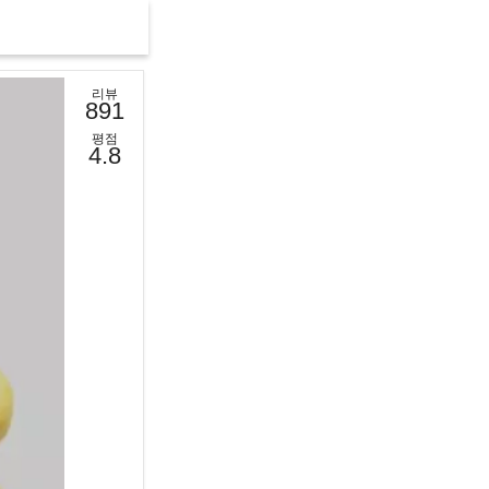
리뷰
891
평점
4.8