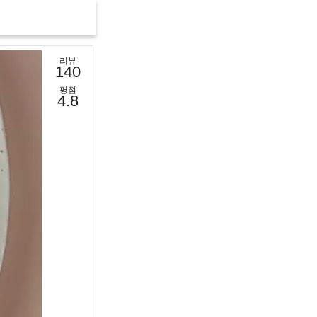
리뷰
140
평점
4.8