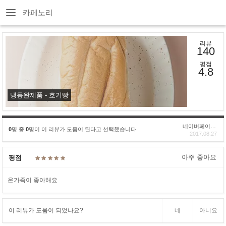
카페노리
리뷰
140
평점
4.8
냉동완제품 - 호기빵
네이버페이후기
0
명 중
0
명이 이 리뷰가 도움이 된다고 선택했습니다
2017.08.27
아주 좋아요
평점
온가족이 좋아해요
이 리뷰가 도움이 되었나요?
네
아니요