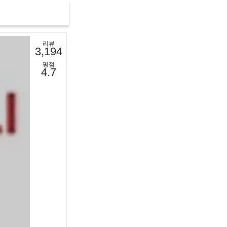
리뷰
3,194
평점
4.7