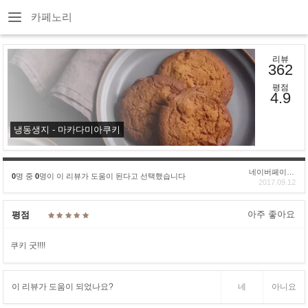
카페노리
리뷰
362
평점
4.9
냉동생지 - 마카다미아쿠키
네이버페이후기
0
명 중
0
명이 이 리뷰가 도움이 된다고 선택했습니다
2017.09.12
아주 좋아요
평점
쿠키 굿!!!!
이 리뷰가 도움이 되었나요?
네
아니요