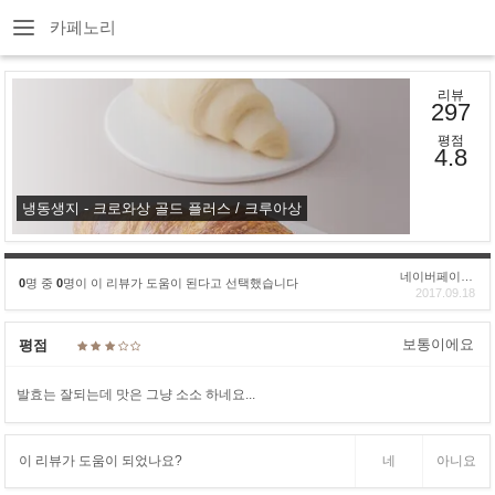
카페노리
리뷰
297
평점
4.8
냉동생지 - 크로와상 골드 플러스 / 크루아상
네이버페이후기
0
명 중
0
명이 이 리뷰가 도움이 된다고 선택했습니다
2017.09.18
보통이에요
평점
발효는 잘되는데 맛은 그냥 소소 하네요...
이 리뷰가 도움이 되었나요?
네
아니요