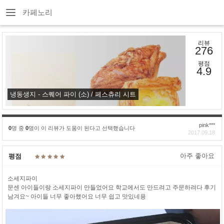
카페노리
리뷰
276
평점
4.9
냉동생지 - 스퀘어 파이 (소) / 페스츄리 시트
pink***
0
명 중
0
명이 이 리뷰가 도움이 된다고 선택했습니다
2017.09.18
아주 좋아요
평점
소세지파이
문센 아이들이랑 소세지파이 만들었어요 학교에서도 만드려고 주문하려다 후기
남겨요~ 아이들 너무 좋아했어요 너무 쉽고 맛있네용