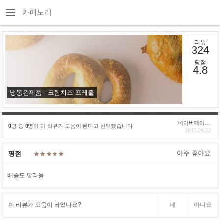
카페노리
리뷰
324
평점
4.8
냉동완제품 - 크림치즈 프레즐
네이버페이후기
0
명 중
0
명이 이 리뷰가 도움이 된다고 선택했습니다
2017.09.22
아주 좋아요
평점
배송도 빨라용
이 리뷰가 도움이 되었나요?
네
아니요