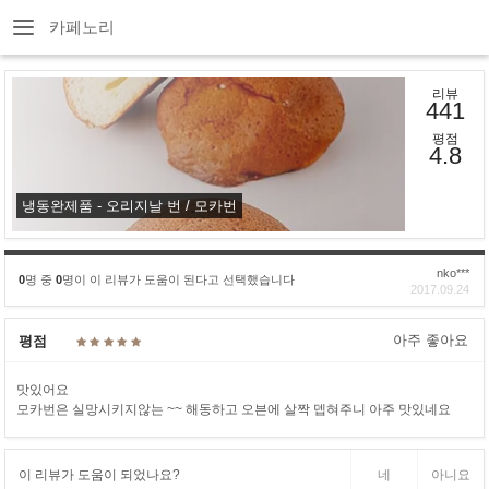
카페노리
리뷰
441
평점
4.8
냉동완제품 - 오리지날 번 / 모카번
nko***
0
명 중
0
명이 이 리뷰가 도움이 된다고 선택했습니다
2017.09.24
아주 좋아요
평점
맛있어요
모카번은 실망시키지않는 ~~ 해동하고 오븐에 살짝 뎁혀주니 아주 맛있네요
이 리뷰가 도움이 되었나요?
네
아니요