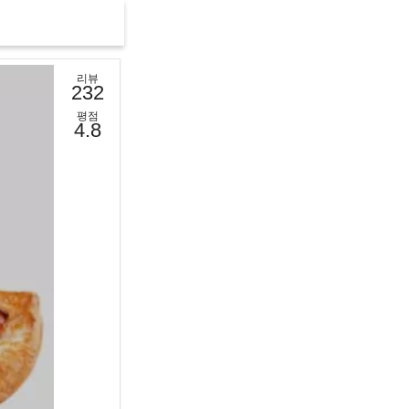
리뷰
232
평점
4.8