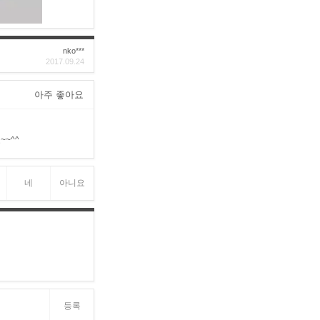
nko***
2017.09.24
아주 좋아요
~^^
네
아니요
등록