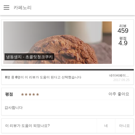
카페노리
리뷰
459
평점
4.9
냉동생지 - 초콜릿청크쿠키
네이버페이후기
0
명 중
0
명이 이 리뷰가 도움이 된다고 선택했습니다
2017.09.25
아주 좋아요
평점
감사합니다
이 리뷰가 도움이 되었나요?
네
아니요