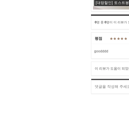
[대량할인] 토스트봉투
0
명 중
0
명이 이 리뷰가
평점
goodddd
이 리뷰가 도움이 되었