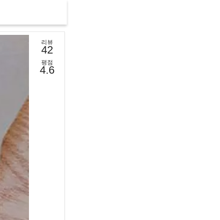
리뷰
42
평점
4.6