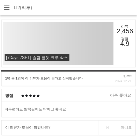
LI2(리투)
리뷰
2,456
평점
4.9
[7Days 7SET] 슬림 플랫 크루 삭스
강****
1
명 중
1
명이 이 리뷰가 도움이 된다고 선택했습니다
2024.12.21
아주 좋아요
평점
너무편해요 발목길이도 딱이고 좋네요
이 리뷰가 도움이 되었나요?
네
아니요